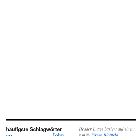
häufigste Schlagwörter
Header Image basiert auf einem
John
von ©
Jürgen Bloßfeld