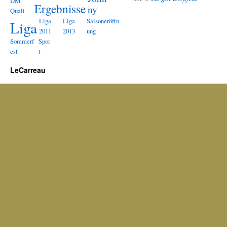
DM
Ergebnisse
ny
Quali
Liga
Liga
Saisoneröffn
Liga
2011
2013
ung
Sommerf
Spor
est
t
LeCarreau