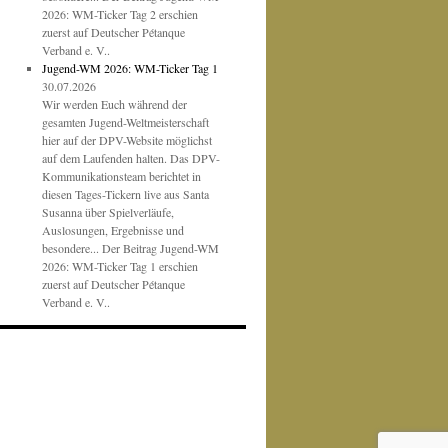
2026: WM-Ticker Tag 2 erschien
zuerst auf Deutscher Pétanque
Verband e. V..
Jugend-WM 2026: WM-Ticker Tag 1
30.07.2026
Wir werden Euch während der
gesamten Jugend-Weltmeisterschaft
hier auf der DPV-Website möglichst
auf dem Laufenden halten. Das DPV-
Kommunikationsteam berichtet in
diesen Tages-Tickern live aus Santa
Susanna über Spielverläufe,
Auslosungen, Ergebnisse und
besondere... Der Beitrag Jugend-WM
2026: WM-Ticker Tag 1 erschien
zuerst auf Deutscher Pétanque
Verband e. V..