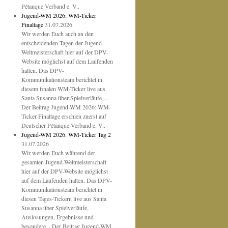
Pétanque Verband e. V..
Jugend-WM 2026: WM-Ticker
Finaltage
31.07.2026
Wir werden Euch auch an den
entscheidenden Tagen der Jugend-
Weltmeisterschaft hier auf der DPV-
Website möglichst auf dem Laufenden
halten. Das DPV-
Kommunikationsteam berichtet in
diesem finalen WM-Ticker live aus
Santa Susanna über Spielverläufe,...
Der Beitrag Jugend-WM 2026: WM-
Ticker Finaltage erschien zuerst auf
Deutscher Pétanque Verband e. V..
Jugend-WM 2026: WM-Ticker Tag 2
31.07.2026
Wir werden Euch während der
gesamten Jugend-Weltmeisterschaft
hier auf der DPV-Website möglichst
auf dem Laufenden halten. Das DPV-
Kommunikationsteam berichtet in
diesen Tages-Tickern live aus Santa
Susanna über Spielverläufe,
Auslosungen, Ergebnisse und
besondere... Der Beitrag Jugend-WM