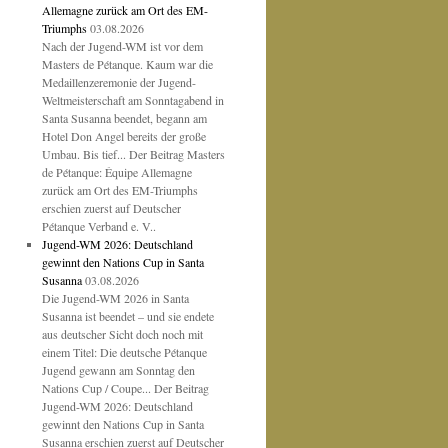
Allemagne zurück am Ort des EM-
Triumphs
03.08.2026
Nach der Jugend-WM ist vor dem
Masters de Pétanque. Kaum war die
Medaillenzeremonie der Jugend-
Weltmeisterschaft am Sonntagabend in
Santa Susanna beendet, begann am
Hotel Don Angel bereits der große
Umbau. Bis tief... Der Beitrag Masters
de Pétanque: Équipe Allemagne
zurück am Ort des EM-Triumphs
erschien zuerst auf Deutscher
Pétanque Verband e. V..
Jugend-WM 2026: Deutschland
gewinnt den Nations Cup in Santa
Susanna
03.08.2026
Die Jugend-WM 2026 in Santa
Susanna ist beendet – und sie endete
aus deutscher Sicht doch noch mit
einem Titel: Die deutsche Pétanque
Jugend gewann am Sonntag den
Nations Cup / Coupe... Der Beitrag
Jugend-WM 2026: Deutschland
gewinnt den Nations Cup in Santa
Susanna erschien zuerst auf Deutscher