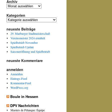
Archiv
Archiv
Kategorien
Kategorien
neueste Beiträge
29. Marburger Stadtmeisterschaft
Vereinsmeister 2024 ermittelt
Spielbetrieb November
Spielbetrieb Update
Saisoneröffnung und Spielbetrieb
neueste Kommentare
anmelden
Anmelden
Eintrags-Feed
Kommentar-Feed
WordPress.org
Boule in Hessen
DPV Nachrichten
Masters de Pétanque: Équipe