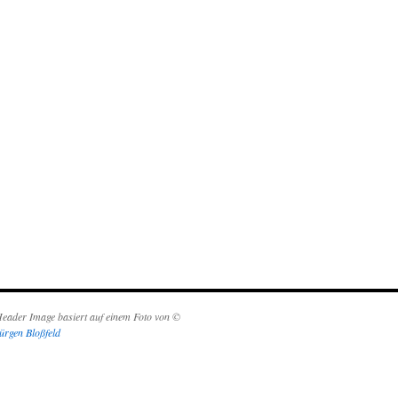
eader Image basiert auf einem Foto von ©
ürgen Bloßfeld