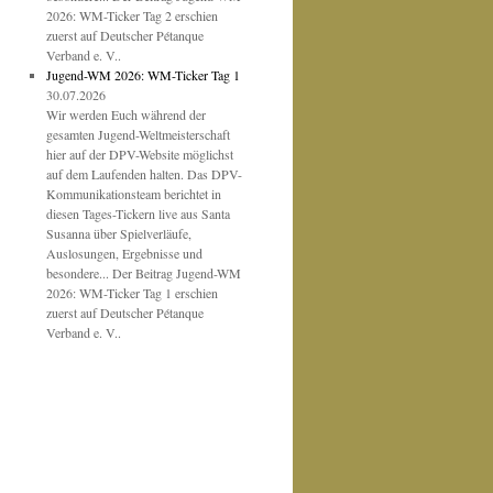
2026: WM-Ticker Tag 2 erschien
zuerst auf Deutscher Pétanque
Verband e. V..
Jugend-WM 2026: WM-Ticker Tag 1
30.07.2026
Wir werden Euch während der
gesamten Jugend-Weltmeisterschaft
hier auf der DPV-Website möglichst
auf dem Laufenden halten. Das DPV-
Kommunikationsteam berichtet in
diesen Tages-Tickern live aus Santa
Susanna über Spielverläufe,
Auslosungen, Ergebnisse und
besondere... Der Beitrag Jugend-WM
2026: WM-Ticker Tag 1 erschien
zuerst auf Deutscher Pétanque
Verband e. V..