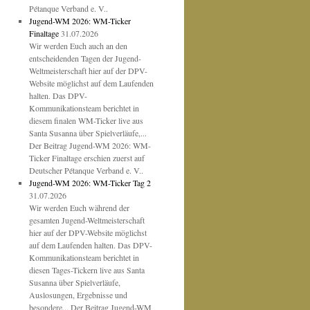
Pétanque Verband e. V..
Jugend-WM 2026: WM-Ticker
Finaltage
31.07.2026
Wir werden Euch auch an den
entscheidenden Tagen der Jugend-
Weltmeisterschaft hier auf der DPV-
Website möglichst auf dem Laufenden
halten. Das DPV-
Kommunikationsteam berichtet in
diesem finalen WM-Ticker live aus
Santa Susanna über Spielverläufe,...
Der Beitrag Jugend-WM 2026: WM-
Ticker Finaltage erschien zuerst auf
Deutscher Pétanque Verband e. V..
Jugend-WM 2026: WM-Ticker Tag 2
31.07.2026
Wir werden Euch während der
gesamten Jugend-Weltmeisterschaft
hier auf der DPV-Website möglichst
auf dem Laufenden halten. Das DPV-
Kommunikationsteam berichtet in
diesen Tages-Tickern live aus Santa
Susanna über Spielverläufe,
Auslosungen, Ergebnisse und
besondere... Der Beitrag Jugend-WM