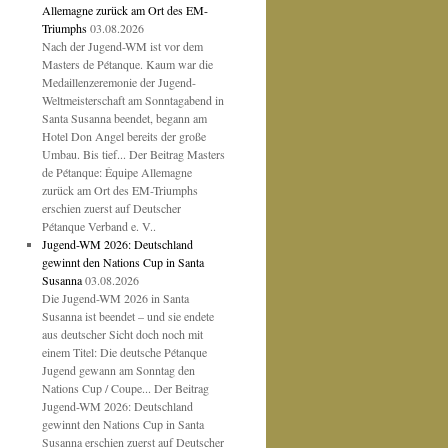
Allemagne zurück am Ort des EM-
Triumphs
03.08.2026
Nach der Jugend-WM ist vor dem
Masters de Pétanque. Kaum war die
Medaillenzeremonie der Jugend-
Weltmeisterschaft am Sonntagabend in
Santa Susanna beendet, begann am
Hotel Don Angel bereits der große
Umbau. Bis tief... Der Beitrag Masters
de Pétanque: Équipe Allemagne
zurück am Ort des EM-Triumphs
erschien zuerst auf Deutscher
Pétanque Verband e. V..
Jugend-WM 2026: Deutschland
gewinnt den Nations Cup in Santa
Susanna
03.08.2026
Die Jugend-WM 2026 in Santa
Susanna ist beendet – und sie endete
aus deutscher Sicht doch noch mit
einem Titel: Die deutsche Pétanque
Jugend gewann am Sonntag den
Nations Cup / Coupe... Der Beitrag
Jugend-WM 2026: Deutschland
gewinnt den Nations Cup in Santa
Susanna erschien zuerst auf Deutscher