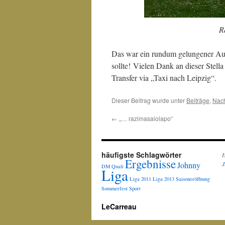
R
Das war ein rundum gelungener Aus
sollte! Vielen Dank an dieser Stella
Transfer via „Taxi nach Leipzig“.
Dieser Beitrag wurde unter
Beiträge
,
Nach
←
„… razimasaiolapo“
häufigste Schlagwörter
H
Ergebnisse
Johnny
J
DM Quali
Liga
Liga 2011
Liga 2013
Saisoneröffnung
Sommerfest
Sport
LeCarreau