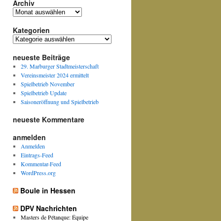
Archiv
Archiv
Kategorien
Kategorien
neueste Beiträge
29. Marburger Stadtmeisterschaft
Vereinsmeister 2024 ermittelt
Spielbetrieb November
Spielbetrieb Update
Saisoneröffnung und Spielbetrieb
neueste Kommentare
anmelden
Anmelden
Eintrags-Feed
Kommentar-Feed
WordPress.org
Boule in Hessen
DPV Nachrichten
Masters de Pétanque: Équipe