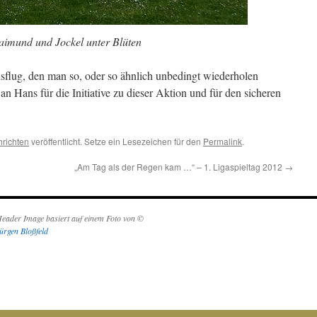
aimund und Jockel unter Blüten
flug, den man so, oder so ähnlich unbedingt wiederholen
 an Hans für die Initiative zu dieser Aktion und für den sicheren
richten
veröffentlicht. Setze ein Lesezeichen für den
Permalink
.
„Am Tag als der Regen kam …“ – 1. Ligaspieltag 2012
→
eader Image basiert auf einem Foto von ©
ürgen Bloßfeld