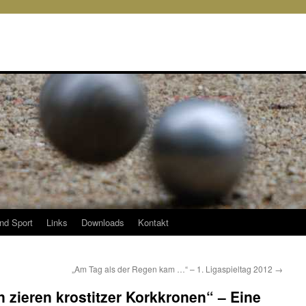
und Sport
Links
Downloads
Kontakt
„Am Tag als der Regen kam …“ – 1. Ligaspieltag 2012
→
n zieren krostitzer Korkkronen“ – Eine