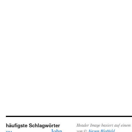
häufigste Schlagwörter
Header Image basiert auf einem
John
von ©
Jürgen Bloßfeld