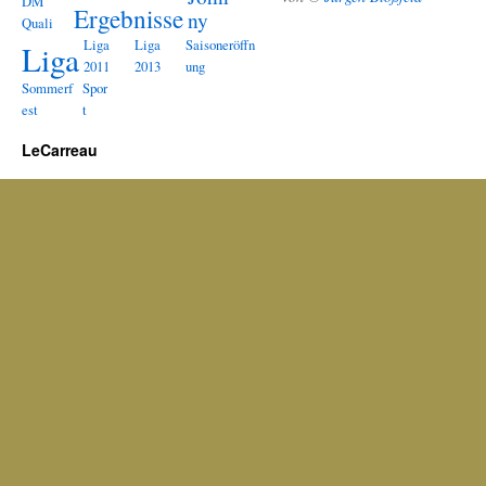
DM
Ergebnisse
ny
Quali
Liga
Liga
Saisoneröffn
Liga
2011
2013
ung
Sommerf
Spor
est
t
LeCarreau