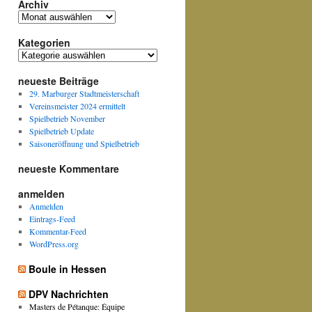
Archiv
Archiv
Kategorien
Kategorien
neueste Beiträge
29. Marburger Stadtmeisterschaft
Vereinsmeister 2024 ermittelt
Spielbetrieb November
Spielbetrieb Update
Saisoneröffnung und Spielbetrieb
neueste Kommentare
anmelden
Anmelden
Eintrags-Feed
Kommentar-Feed
WordPress.org
Boule in Hessen
DPV Nachrichten
Masters de Pétanque: Équipe