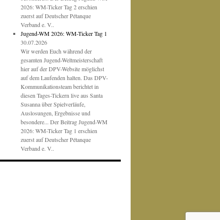
2026: WM-Ticker Tag 2 erschien
zuerst auf Deutscher Pétanque
Verband e. V..
Jugend-WM 2026: WM-Ticker Tag 1
30.07.2026
Wir werden Euch während der
gesamten Jugend-Weltmeisterschaft
hier auf der DPV-Website möglichst
auf dem Laufenden halten. Das DPV-
Kommunikationsteam berichtet in
diesen Tages-Tickern live aus Santa
Susanna über Spielverläufe,
Auslosungen, Ergebnisse und
besondere... Der Beitrag Jugend-WM
2026: WM-Ticker Tag 1 erschien
zuerst auf Deutscher Pétanque
Verband e. V..