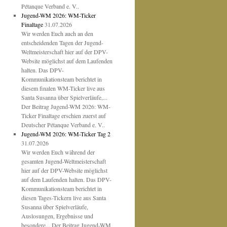
Pétanque Verband e. V..
Jugend-WM 2026: WM-Ticker
Finaltage
31.07.2026
Wir werden Euch auch an den
entscheidenden Tagen der Jugend-
Weltmeisterschaft hier auf der DPV-
Website möglichst auf dem Laufenden
halten. Das DPV-
Kommunikationsteam berichtet in
diesem finalen WM-Ticker live aus
Santa Susanna über Spielverläufe,...
Der Beitrag Jugend-WM 2026: WM-
Ticker Finaltage erschien zuerst auf
Deutscher Pétanque Verband e. V..
Jugend-WM 2026: WM-Ticker Tag 2
31.07.2026
Wir werden Euch während der
gesamten Jugend-Weltmeisterschaft
hier auf der DPV-Website möglichst
auf dem Laufenden halten. Das DPV-
Kommunikationsteam berichtet in
diesen Tages-Tickern live aus Santa
Susanna über Spielverläufe,
Auslosungen, Ergebnisse und
besondere... Der Beitrag Jugend-WM