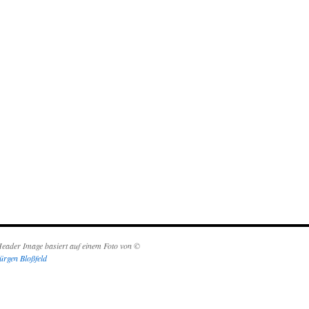
eader Image basiert auf einem Foto von ©
ürgen Bloßfeld