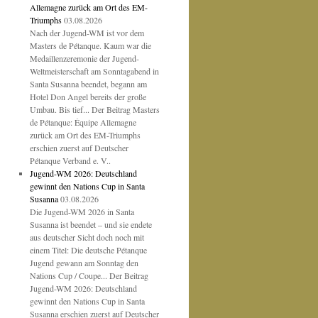
Allemagne zurück am Ort des EM-
Triumphs
03.08.2026
Nach der Jugend-WM ist vor dem
Masters de Pétanque. Kaum war die
Medaillenzeremonie der Jugend-
Weltmeisterschaft am Sonntagabend in
Santa Susanna beendet, begann am
Hotel Don Angel bereits der große
Umbau. Bis tief... Der Beitrag Masters
de Pétanque: Équipe Allemagne
zurück am Ort des EM-Triumphs
erschien zuerst auf Deutscher
Pétanque Verband e. V..
Jugend-WM 2026: Deutschland
gewinnt den Nations Cup in Santa
Susanna
03.08.2026
Die Jugend-WM 2026 in Santa
Susanna ist beendet – und sie endete
aus deutscher Sicht doch noch mit
einem Titel: Die deutsche Pétanque
Jugend gewann am Sonntag den
Nations Cup / Coupe... Der Beitrag
Jugend-WM 2026: Deutschland
gewinnt den Nations Cup in Santa
Susanna erschien zuerst auf Deutscher