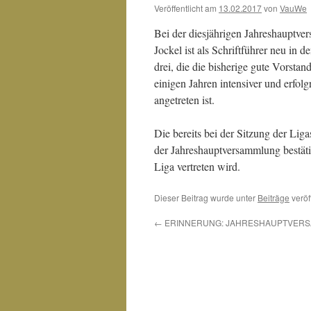
Veröffentlicht am
13.02.2017
von
VauWe
Bei der diesjährigen Jahreshauptve
Jockel ist als Schriftführer neu i
drei, die die bisherige gute Vorstan
einigen Jahren intensiver und erfol
angetreten ist.
Die bereits bei der Sitzung der Lig
der Jahreshauptversammlung bestätig
Liga vertreten wird.
Dieser Beitrag wurde unter
Beiträge
veröf
←
ERINNERUNG: JAHRESHAUPTVER